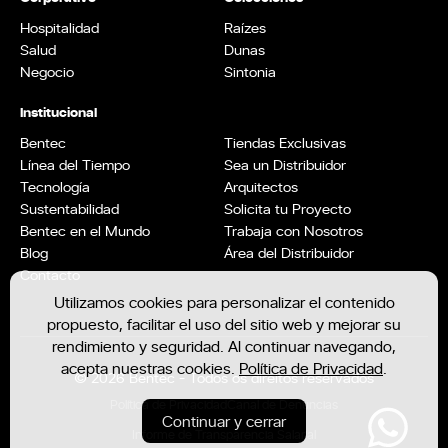
Hospitalidad
Raízes
Salud
Dunas
Negocio
Sintonia
Institucional
Bentec
Tiendas Exclusivas
Línea del Tiempo
Sea un Distribuidor
Tecnología
Arquitectos
Sustentabilidad
Solicita tu Proyecto
Bentec en el Mundo
Trabaja con Nosotros
Blog
Área del Distribuidor
Contacto
Utilizamos cookies para personalizar el contenido
propuesto, facilitar el uso del sitio web y mejorar su
rendimiento y seguridad. Al continuar navegando,
acepta nuestras cookies.
Política de Privacidad
.
© 2026 Bentec - Todos os direitos reservados
Política de Privacidad
Canal de Denuncias
Continuar y cerrar
Informe de Transparencia Salarial