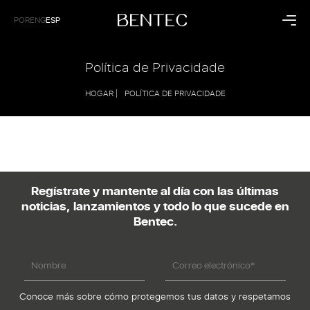
POR
ENG
ESP
Residencial
Corporativo
Política de Privacidade
Cocina
Hospitalidad
HOGAR |
POLÍTICA DE PRIVACIDADE
Dormitorio
Salud
Living
Negocio
Baño
Paneles
Colecciones
Institucional
Raízes
Bentec
Regístrate y mantente al día con las últimas
Dunas
Línea del Tiempo
noticias, lanzamientos y todo lo que sucede en
Sintonia
Tecnología
Bentec.
Sustentabilidad
Bentec en el Mundo
Blog
Contacto
Conoce más sobre cómo protegemos tus datos y respetamos
Tiendas Exclusivas