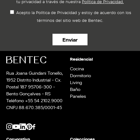
tu privacidad a través de nuestra
Política de Privacidad.
Sea un Distribuidor
Arquitectos
Acepto la Política de Privacidad y estoy de acuerdo con los
Solicita tu Proyecto
términos del sitio web de Bentec.
Trabaja con Nosotros
Área del Distribuidor
Política de Privacidad
Residencial
Canal de Denuncias
Cocina
Rua Joana Guindani Tonello,
Dormitorio
Informe de Transparencia Salarial
1952 Distrito Industrial - Cx.
Living
Postal 187 95706-300 -
Baño
Bento Gonçalves - RS
Paneles
Teléfono +55 54 2102.9000
CNPJ 88.670.385/0001-45
Corporativo
Colecciones