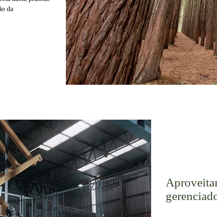
ão da
Aproveitam
gerenciado