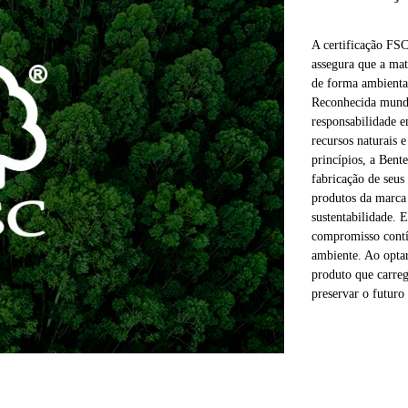
A certificação FS
assegura que a mat
de forma ambienta
Reconhecida mundia
responsabilidade 
recursos naturais 
princípios, a Bent
fabricação de seus
produtos da marca 
sustentabilidade. E
compromisso contín
ambiente. Ao optar
produto que carreg
preservar o futuro 