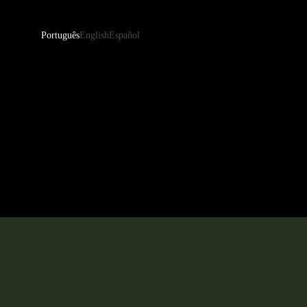
Português
English
Español
Residencial
Corporativo
Cozinha
Saúde
Dormitório
Hospitalidade
Living
Empresarial
Banheiro
Painéis