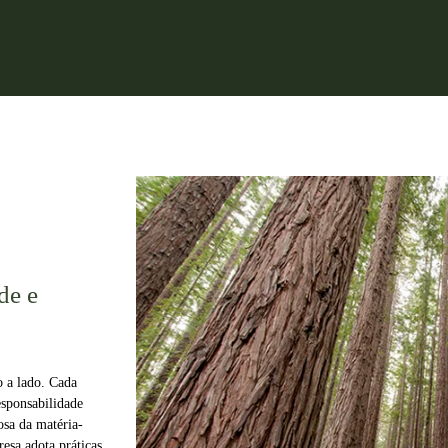
de e
o a lado. Cada
esponsabilidade
osa da matéria-
resa adota práticas