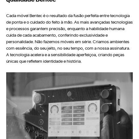
Seja um Lojista
Arquitetos
Cada móvel Bentec é o resultado da fusão perfeita entre tecnologia
Solicite seu Projeto
de ponta e o cuidado do feito à mão. As mais avançadas tecnologias
Trabalhe Conosco
e processos garantem precisão, enquanto a habilidade humana
Área do Lojista
cuida de cada acabamento, conferindo exclusividade e
personalidade. Não fazemos móveis em série. Criamos ambientes
com essência, do seu jeito, no seu tempo, com a nossa assinatura.
A tecnologia acelera e a sensibilidade aperfeiçoa, criando peças
Política de Privacidade
únicas que refletem identidade e história.
Canal de Denúncia
Relatório de Transparência Salarial