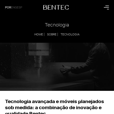
POR
ENG
ESP
Residencial
Corporativo
Tecnologia
Cozinha
Saúde
HOME |
SOBRE |
TECNOLOGIA
Dormitório
Hospitalidade
Living
Empresarial
Banheiro
Painéis
Coleções
Institucional
Raízes
A Bentec
Dunas
Linha do Tempo
Sintonia
Tecnologia
Sustentabilidade
Bentec pelo Mundo
Blog
Contato
Tecnologia avançada e móveis planejados
sob medida: a combinação de inovação e
qualidade Bentec
Lojas Exclusivas