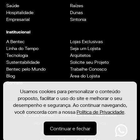
Saúde
Raízes
Hospitalidade
Dunas
Empresarial
Sintonia
Institucional
A Bentec
Lojas Exclusivas
Linha do Tempo
Seja um Lojista
Tecnologia
Arquitetos
Sustentabilidade
Solicite seu Projeto
Bentec pelo Mundo
Trabalhe Conosco
Blog
Área do Lojista
Contato
Usamos cookies para personalizar o conteúdo
proposto, facilitar o uso do site e melhorar o seu
desempenho e segurança. Ao continuar navegando,
você concorda com a nossa
Política de Privacidade
.
© 2026 Bentec - Todos os direitos reservados
Política de Privacidade
Canal de Denúncia
Continuar e fechar
Relatório de Transparência Salarial