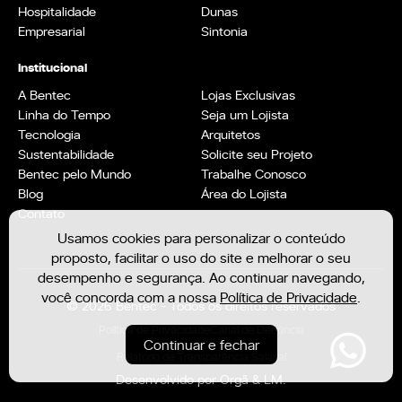
Hospitalidade
Dunas
Empresarial
Sintonia
Institucional
A Bentec
Lojas Exclusivas
Linha do Tempo
Seja um Lojista
Tecnologia
Arquitetos
Sustentabilidade
Solicite seu Projeto
Bentec pelo Mundo
Trabalhe Conosco
Blog
Área do Lojista
Contato
Usamos cookies para personalizar o conteúdo
proposto, facilitar o uso do site e melhorar o seu
desempenho e segurança. Ao continuar navegando,
você concorda com a nossa
Política de Privacidade
.
© 2026 Bentec - Todos os direitos reservados
Política de Privacidade
Canal de Denúncia
Continuar e fechar
Relatório de Transparência Salarial
Desenvolvido por
Orgã
&
LM.