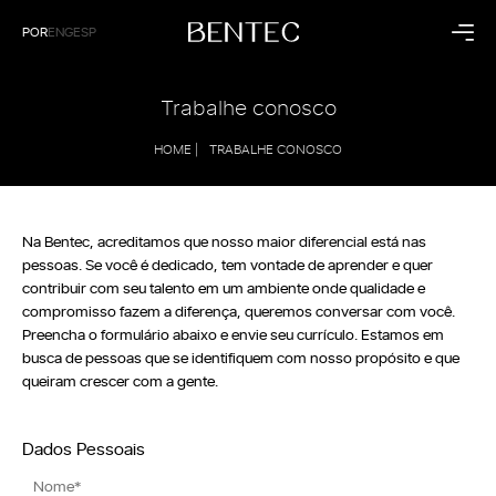
POR
ENG
ESP
Residencial
Corporativo
Trabalhe conosco
Cozinha
Saúde
HOME |
TRABALHE CONOSCO
Dormitório
Hospitalidade
Living
Empresarial
Banheiro
Painéis
Na Bentec, acreditamos que nosso maior diferencial está nas
Coleções
Institucional
pessoas. Se você é dedicado, tem vontade de aprender e quer
contribuir com seu talento em um ambiente onde qualidade e
Raízes
A Bentec
compromisso fazem a diferença, queremos conversar com você.
Dunas
Linha do Tempo
Preencha o formulário abaixo e envie seu currículo. Estamos em
Sintonia
Tecnologia
busca de pessoas que se identifiquem com nosso propósito e que
Sustentabilidade
Bentec pelo Mundo
queiram crescer com a gente.
Blog
Contato
Dados Pessoais
Lojas Exclusivas