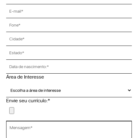
Seja um Lojista
Arquitetos
Solicite seu Projeto
Trabalhe Conosco
Área do Lojista
Política de Privacidade
Canal de Denúncia
Relatório de Transparência Salarial
Área de Interesse
Envie seu currículo:*