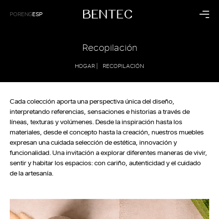
POR
ENG
ESP
Residencial
Corporativo
Recopilación
Cocina
Hospitalidad
HOGAR |
RECOPILACIÓN
Dormitorio
Salud
Living
Negocio
Baño
Paneles
Cada colección aporta una perspectiva única del diseño,
interpretando referencias, sensaciones e historias a través de
Colecciones
Institucional
líneas, texturas y volúmenes. Desde la inspiración hasta los
Raízes
Bentec
materiales, desde el concepto hasta la creación, nuestros muebles
Dunas
Línea del Tiempo
expresan una cuidada selección de estética, innovación y
Sintonia
Tecnología
funcionalidad. Una invitación a explorar diferentes maneras de vivir,
Sustentabilidad
sentir y habitar los espacios: con cariño, autenticidad y el cuidado
Bentec en el Mundo
de la artesanía.
Blog
Contacto
Tiendas Exclusivas