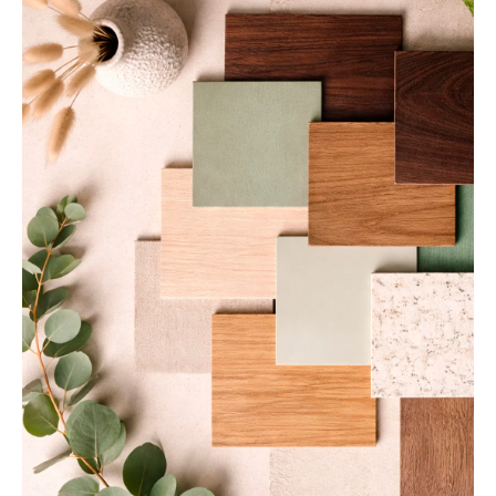
Sea un Distribuidor
Arquitectos
Solicita tu Proyecto
Trabaja con Nosotros
Área del Distribuidor
Política de Privacidad
Canal de Denuncias
Informe de Transparencia Salarial