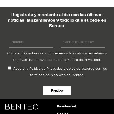
Sea un Distribuidor
Arquitectos
Regístrate y mantente al día con las últimas
Solicita tu Proyecto
noticias, lanzamientos y todo lo que sucede en
Trabaja con Nosotros
Área del Distribuidor
Bentec.
Política de Privacidad
Conoce más sobre cómo protegemos tus datos y respetamos
Canal de Denuncias
tu privacidad a través de nuestra
Política de Privacidad.
Informe de Transparencia Salarial
Acepto la Política de Privacidad y estoy de acuerdo con los
términos del sitio web de Bentec.
Residencial
Cocina