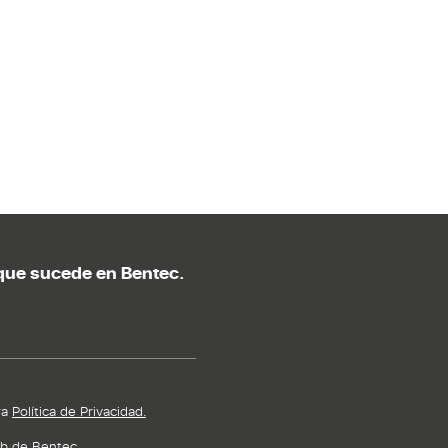
o que sucede en Bentec.
ra
Política de Privacidad.
eb de Bentec.