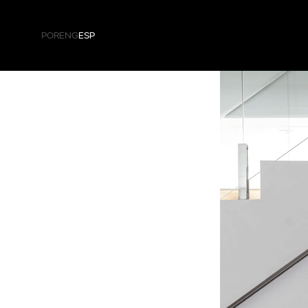
POR
ENG
ESP
Residencial
Corporativo
Cocina
Hospitalidad
Dormitorio
Salud
Living
Negocio
Baño
Paneles