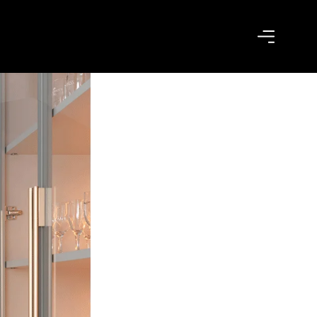
Tiendas Exclusivas
Sea un Distribuidor
Arquitectos
Solicita tu Proyecto
ndo
Trabaja con Nosotros
Área del Distribuidor