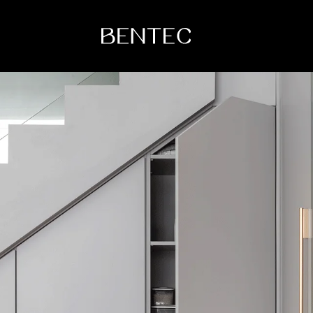
Colecciones
Institucional
Raízes
Bentec
Dunas
Línea del Tiempo
Sintonia
Tecnología
Sustentabilidad
Bentec en el Mu
Blog
Contacto