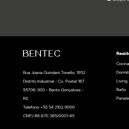
Resid
Cocin
Dormit
Rua Joana Guindani Tonello, 1952
Living
Distrito Industrial - Cx. Postal 187
Baño
95706-300 - Bento Gonçalves -
Panele
RS
Teléfono +55 54 2102.9000
CNPJ 88.670.385/0001-45