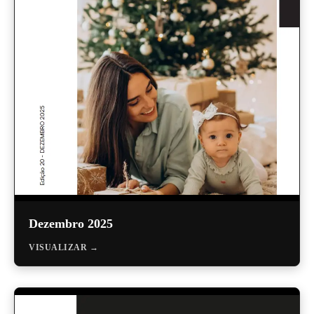
Seja um Lojista
Arquitetos
Solicite seu Projeto
Trabalhe Conosco
Área do Lojista
Política de Privacidade
Canal de Denúncia
Relatório de Transparência Salarial
Dezembro 2025
VISUALIZAR →