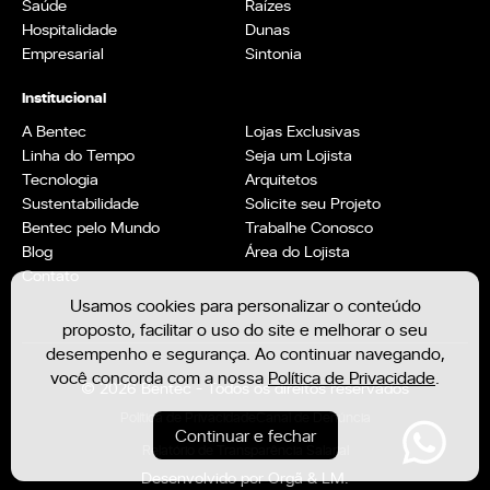
Saúde
Raízes
Hospitalidade
Dunas
Empresarial
Sintonia
Institucional
A Bentec
Lojas Exclusivas
Linha do Tempo
Seja um Lojista
Tecnologia
Arquitetos
Sustentabilidade
Solicite seu Projeto
Bentec pelo Mundo
Trabalhe Conosco
Blog
Área do Lojista
Contato
Usamos cookies para personalizar o conteúdo
proposto, facilitar o uso do site e melhorar o seu
desempenho e segurança. Ao continuar navegando,
você concorda com a nossa
Política de Privacidade
.
© 2026 Bentec - Todos os direitos reservados
Política de Privacidade
Canal de Denúncia
Continuar e fechar
Relatório de Transparência Salarial
Desenvolvido por
Orgã
&
LM.