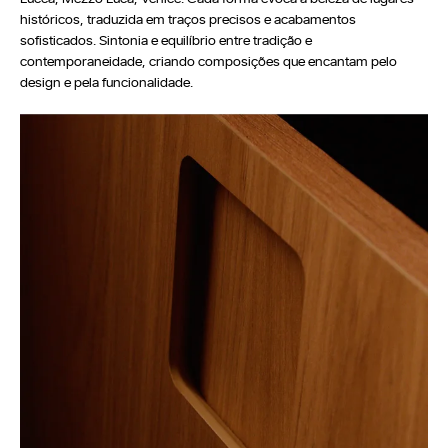
históricos, traduzida em traços precisos e acabamentos
Seja um Lojista
Arquitetos
sofisticados. Sintonia e equilíbrio entre tradição e
Solicite seu Projeto
contemporaneidade, criando composições que encantam pelo
Trabalhe Conosco
design e pela funcionalidade.
Área do Lojista
Política de Privacidade
Canal de Denúncia
Relatório de Transparência Salarial