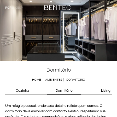
POR
ENG
ESP
Residencial
Corporativo
Cozinha
Saúde
Dormitório
Hospitalidade
Living
Empresarial
Banheiro
Painéis
Coleções
Institucional
Dormitório
Raízes
A Bentec
Dunas
Linha do Tempo
Sintonia
Tecnologia
HOME |
AMBIENTES |
DORMITÓRIO
Sustentabilidade
Bentec pelo Mundo
Cozinha
Dormitório
Living
Blog
Contato
Um refúgio pessoal, onde cada detalhe reflete quem somos. O
dormitório deve envolver com conforto e estilo, respeitando sua
essência. O cuidado na composição e o olhar refinado do design
Lojas Exclusivas