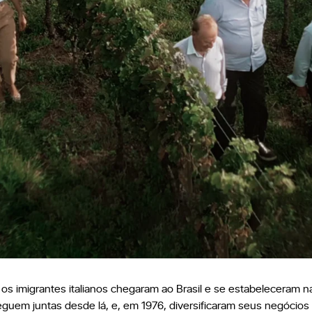
os imigrantes italianos chegaram ao Brasil e se estabeleceram 
 seguem juntas desde lá, e, em 1976, diversificaram seus negóci