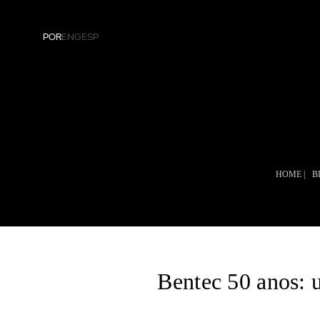
POR
ENG
ESP
Residencial
Corporativo
Cozinha
Saúde
Dormitório
Hospitalidade
HOME |
B
Living
Empresarial
Banheiro
Painéis
Bentec 50 anos: u