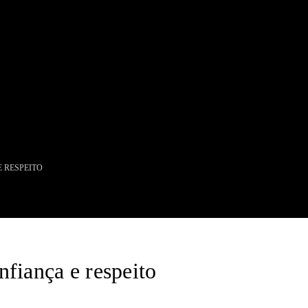
Lojas Exclusivas
Seja um Lojista
E RESPEITO
Arquitetos
Solicite seu Projeto
do
Trabalhe Conosco
Área do Lojista
nfiança e respeito