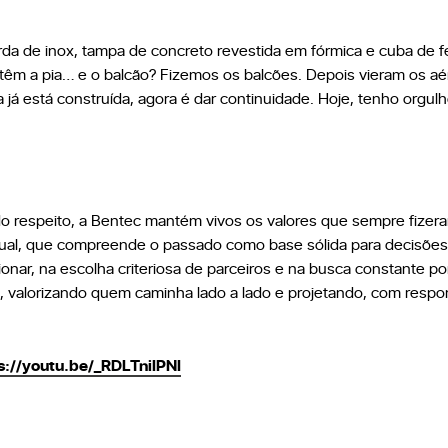
 de inox, tampa de concreto revestida em fórmica e cuba de fe
m a pia… e o balcão? Fizemos os balcões. Depois vieram os aér
a já está construída, agora é dar continuidade. Hoje, tenho orgu
do respeito, a Bentec mantém vivos os valores que sempre fizeram
 atual, que compreende o passado como base sólida para decisõe
nar, na escolha criteriosa de parceiros e na busca constante po
 valorizando quem caminha lado a lado e projetando, com respon
s://youtu.be/_RDLTniIPNI