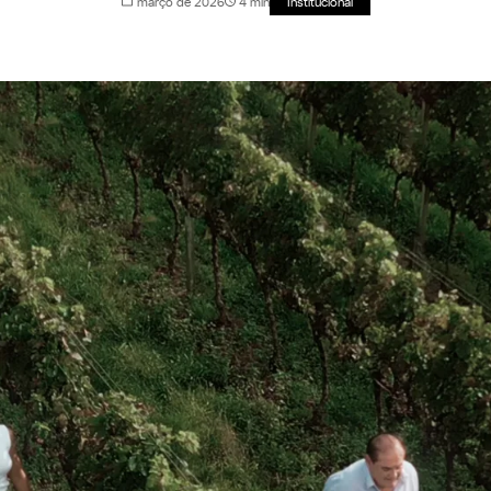
março de 2026
4 min
Institucional
Política de Privacidade
Canal de Denúncia
Relatório de Transparência Salarial