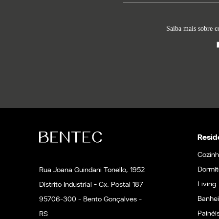
Saiba mais sobre c
Resid
Cozin
Dormit
Rua Joana Guindani Tonello, 1952
Living
Distrito Industrial - Cx. Postal 187
Banhei
95706-300 - Bento Gonçalves -
Painéi
RS