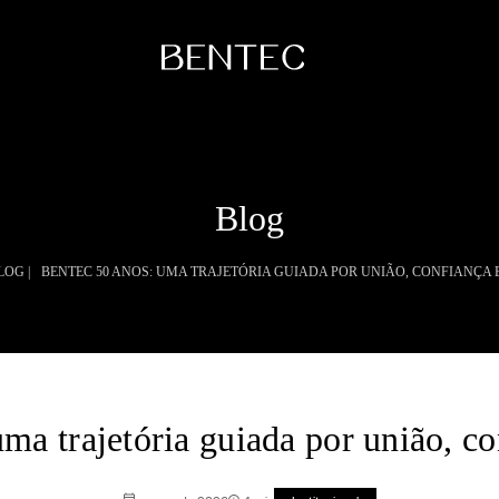
Coleções
Institucional
Blog
Raízes
A Bentec
Dunas
Linha do Tempo
LOG |
BENTEC 50 ANOS: UMA TRAJETÓRIA GUIADA POR UNIÃO, CONFIANÇA 
Sintonia
Tecnologia
Sustentabilidade
Bentec pelo Mun
Blog
Contato
ma trajetória guiada por união, co