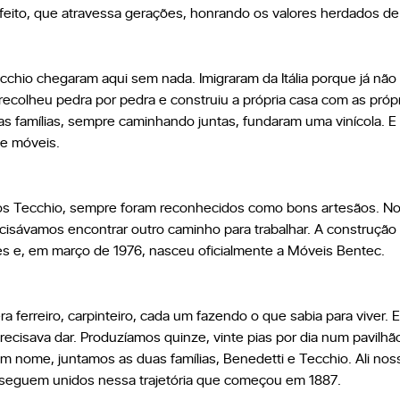
feito, que atravessa gerações, honrando os valores herdados de
cchio chegaram aqui sem nada. Imigraram da Itália porque já não 
ecolheu pedra por pedra e construiu a própria casa com as própr
s famílias, sempre caminhando juntas, fundaram uma vinícola. E l
de móveis.
dos Tecchio, sempre foram reconhecidos como bons artesãos. Nos 
cisávamos encontrar outro caminho para trabalhar. A construção 
s e, em março de 1976, nasceu oficialmente a Móveis Bentec.
 ferreiro, carpinteiro, cada um fazendo o que sabia para viver.
precisava dar. Produzíamos quinze, vinte pias por dia num pavilh
 nome, juntamos as duas famílias, Benedetti e Tecchio. Ali no
 seguem unidos nessa trajetória que começou em 1887.