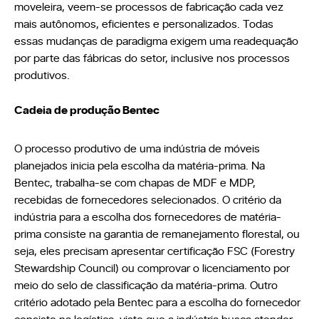
moveleira, veem-se processos de fabricação cada vez
Seja um Lojista
mais autônomos, eficientes e personalizados. Todas
Arquitetos
essas mudanças de paradigma exigem uma readequação
Solicite seu Projeto
Trabalhe Conosco
por parte das fábricas do setor, inclusive nos processos
Área do Lojista
produtivos.
Cadeia de produção Bentec
Política de Privacidade
O processo produtivo de uma indústria de móveis
Canal de Denúncia
planejados inicia pela escolha da matéria-prima. Na
Relatório de Transparência Salarial
Bentec, trabalha-se com chapas de MDF e MDP,
recebidas de fornecedores selecionados. O critério da
indústria para a escolha dos fornecedores de matéria-
prima consiste na garantia de remanejamento florestal, ou
seja, eles precisam apresentar certificação FSC (Forestry
Stewardship Council) ou comprovar o licenciamento por
meio do selo de classificação da matéria-prima. Outro
critério adotado pela Bentec para a escolha do fornecedor