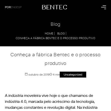
POR
ENG
ESP
Residencial
Corporativo
Blog
Cozinha
Saúde
HOME |
BLOG |
Dormitório
Hospitalidade
CONHEÇA A FÁBRICA BENTEC E O PROCESSO PRODUTIVO
Living
Empresarial
Banheiro
Painéis
Conheça a fábrica Bentec e o processo
Coleções
Institucional
produtivo
Raízes
A Bentec
Dunas
Linha do Tempo
outubro de 2019
4 min
Uncategorized
Sintonia
Tecnologia
Sustentabilidade
Bentec pelo Mundo
Blog
Contato
A indústria moveleira vive hoje o que chamamos de
indústria 4.0, marcada pelo acréscimo da tecnologia,
mudanças constantes e revolução digital. Na indústria
Lojas Exclusivas