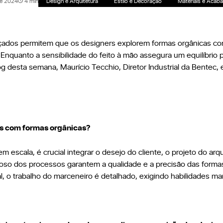
e 2024
4 min
Design e Arquitetura
Estilo e Decoração
Materiais e Acab
Política de Privacidade
Canal de Denúncia
vançados permitem que os designers explorem formas orgânicas co
Relatório de Transparência Salarial
 Enquanto a sensibilidade do feito à mão assegura um equilíbrio
og desta semana, Maurício Tecchio, Diretor Industrial da Bentec,
is com formas orgânicas?
m escala, é crucial integrar o desejo do cliente, o projeto do arq
goroso dos processos garantem a qualidade e a precisão das form
l, o trabalho do marceneiro é detalhado, exigindo habilidades ma