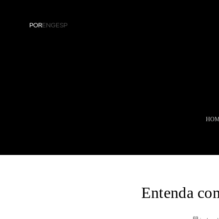
POR
ENG
ESP
Residencial
Corporativo
Cozinha
Saúde
Dormitório
Hospitalidade
HOM
Living
Empresarial
Banheiro
Painéis
Entenda com