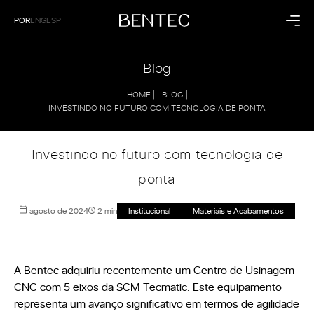
POR
ENG
ESP
Residencial
Corporativo
Blog
Cozinha
Saúde
HOME |
BLOG |
Dormitório
Hospitalidade
INVESTINDO NO FUTURO COM TECNOLOGIA DE PONTA
Living
Empresarial
Banheiro
Painéis
Investindo no futuro com tecnologia de
Coleções
Institucional
ponta
Raízes
A Bentec
Dunas
Linha do Tempo
agosto de 2024
2 min
Institucional
Materiais e Acabamentos
Sintonia
Tecnologia
Sustentabilidade
Bentec pelo Mundo
Blog
Contato
A Bentec adquiriu recentemente um Centro de Usinagem
CNC com 5 eixos da SCM Tecmatic. Este equipamento
representa um avanço significativo em termos de agilidade
Lojas Exclusivas