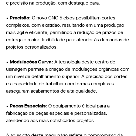
e precisão na produção, com destaque para:
Seja um Lojista
Arquitetos
•
Precisão:
O novo CNC 5 eixos possibilitam cortes
Solicite seu Projeto
Trabalhe Conosco
complexos, com exatidão, resultando em uma produção
Área do Lojista
mais ágil e eficiente, permitindo a redução de prazos de
entrega e maior flexibilidade para atender às demandas de
projetos personalizados.
Política de Privacidade
•
Modulações Curva:
A tecnologia deste centro de
Canal de Denúncia
usinagem permite a criação de modulações orgânicas com
Relatório de Transparência Salarial
um nível de detalhamento superior. A precisão dos cortes
e a capacidade de trabalhar com formas complexas
asseguram acabamentos de alta qualidade.
•
Peças Especiais:
O equipamento é ideal para a
fabricação de peças especiais e personalizadas,
atendendo aos mais sofisticados projetos.
A aquisição deste maquinário reflete o compromisso da