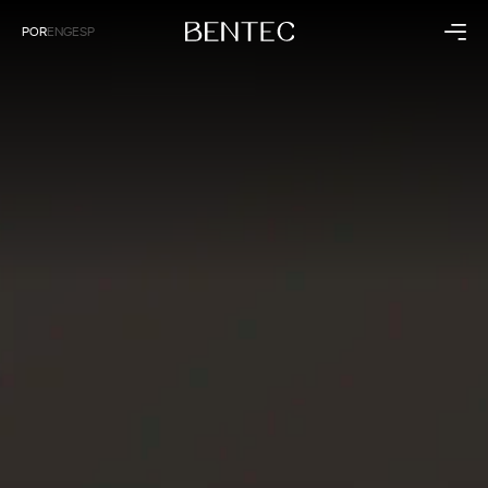
POR
ENG
ESP
Residencial
Corporativo
Cozinha
Saúde
Dormitório
Hospitalidade
Living
Empresarial
Banheiro
Painéis
Coleções
Institucional
Raízes
A Bentec
Dunas
Linha do Tempo
Sintonia
Tecnologia
Sustentabilidade
Bentec pelo Mundo
Blog
Contato
Lojas Exclusivas