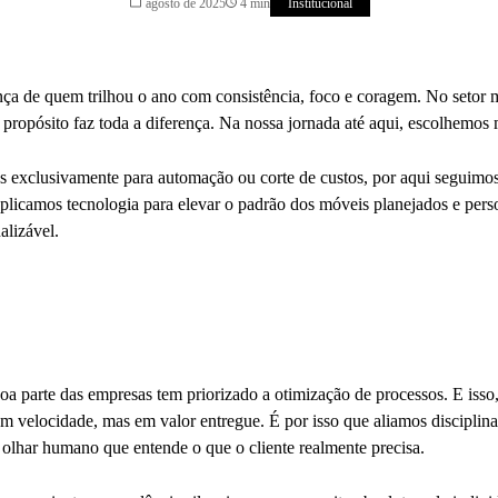
agosto de 2025
4 min
Institucional
Política de Privacidade
Canal de Denúncia
a de quem trilhou o ano com consistência, foco e coragem. No setor m
Relatório de Transparência Salarial
propósito faz toda a diferença. Na nossa jornada até aqui, escolhemos m
s exclusivamente para automação ou corte de custos, por aqui seguim
 aplicamos tecnologia para elevar o padrão dos móveis planejados e per
alizável.
a parte das empresas tem priorizado a otimização de processos. E isso, 
m velocidade, mas em valor entregue. É por isso que aliamos disciplin
olhar humano que entende o que o cliente realmente precisa.