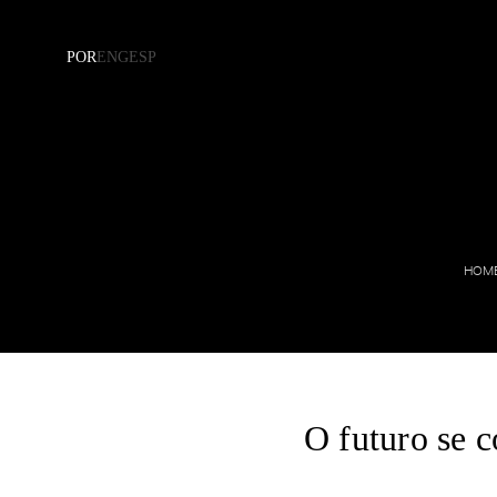
POR
ENG
ESP
Residencial
Corporativo
Cozinha
Saúde
Dormitório
Hospitalidade
HOME
Living
Empresarial
Banheiro
Painéis
O futuro se c