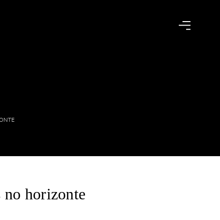
Lojas Exclusivas
Seja um Lojista
ZONTE
Arquitetos
Solicite seu Projeto
do
Trabalhe Conosco
Área do Lojista
s no horizonte