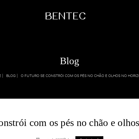
Coleções
Institucional
Blog
Raízes
A Bentec
Dunas
Linha do Tempo
 |
BLOG |
O FUTURO SE CONSTRÓI COM OS PÉS NO CHÃO E OLHOS NO HORI
Sintonia
Tecnologia
Sustentabilidade
Bentec pelo Mun
Blog
Contato
onstrói com os pés no chão e olho