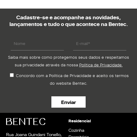
Seja um Lojista
Arquitetos
Cadastre-se e acompanhe as novidades,
Solicite seu Projeto
lançamentos e tudo o que acontece na Bentec.
Trabalhe Conosco
Área do Lojista
Política de Privacidade
Saiba mais sobre como protegemos seus dados e respeitamos
sua privacidade através da nossa
Política de Privacidade.
Canal de Denúncia
Relatório de Transparência Salarial
Concordo com a Política de Privacidade e aceito os termos
do website Bentec.
Residencial
Cozinha
Rua Joana Guindani Tonello,
Dormitório