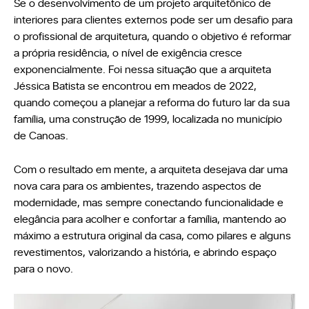
Se o desenvolvimento de um projeto arquitetônico de
Seja um Lojista
interiores para clientes externos pode ser um desafio para
Arquitetos
o profissional de arquitetura, quando o objetivo é reformar
Solicite seu Projeto
a própria residência, o nível de exigência cresce
Trabalhe Conosco
Área do Lojista
exponencialmente. Foi nessa situação que a arquiteta
Jéssica Batista se encontrou em meados de 2022,
quando começou a planejar a reforma do futuro lar da sua
família, uma construção de 1999, localizada no município
Política de Privacidade
de Canoas.
Canal de Denúncia
Com o resultado em mente, a arquiteta desejava dar uma
Relatório de Transparência Salarial
nova cara para os ambientes, trazendo aspectos de
modernidade, mas sempre conectando funcionalidade e
elegância para acolher e confortar a família, mantendo ao
máximo a estrutura original da casa, como pilares e alguns
revestimentos, valorizando a história, e abrindo espaço
para o novo.