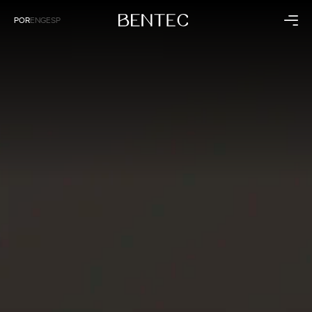
POR
ENG
ESP
Residencial
Corporativo
Cozinha
Saúde
Dormitório
Hospitalidade
Living
Empresarial
Banheiro
Painéis
Coleções
Institucional
Raízes
A Bentec
Dunas
Linha do Tempo
Sintonia
Tecnologia
Sustentabilidade
Bentec pelo Mundo
Blog
Contato
Lojas Exclusivas