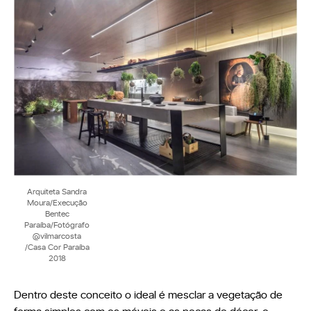
Arquiteta Sandra
Moura/Execução
Bentec
Paraíba/Fotógrafo
@vilmarcosta
/Casa Cor Paraíba
2018
Dentro deste conceito o ideal é mesclar a vegetação de
forma simples com os móveis e as peças de décor, o