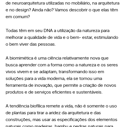
de neuroarquitetura utilizadas no mobiliário, na arquitetura
Seja um Lojista
e no design? Ainda não? Vamos descobrir o que elas têm
Arquitetos
em comum?
Solicite seu Projeto
Trabalhe Conosco
Área do Lojista
Todas têm em seu DNA a utilização da natureza para
melhorar a qualidade de vida e o bem- estar, estimulando
o bem viver das pessoas.
Política de Privacidade
A biomimética é uma ciência relativamente nova que
Canal de Denúncia
busca aprender com a forma como a natureza e os seres
Relatório de Transparência Salarial
vivos vivem e se adaptam, transformando isso em
soluções para a vida moderna, ela se tornou uma
ferramenta de inovação, que permite a criação de novos
produtos e de serviços eficientes e sustentáveis.
A tendência biofílica remete a vida, não é somente o uso
de plantas para tirar a aridez da arquitetura e das
construções, mas usar as especificações dos elementos
naturais como madeiras, bambu e pedras naturais para